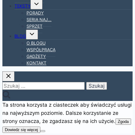
Przełącz
TEKSTY
menu
podrzędne
PORADY
SERIA NAJ…
SPRZĘT
Przełącz
BLOG
menu
podrzędne
O BLOGU
WSPÓŁPRACA
GADŻETY
KONTAKT
Szukaj:
Ta strona korzysta z ciasteczek aby świadczyć usługi
na najwyższym poziomie. Dalsze korzystanie ze
strony oznacza, że zgadzasz się na ich użycie.
Zgoda
Dowiedz się więcej