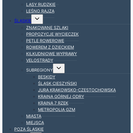
LASY RUDZKIE
LEŚNO RAJZA
Przełącz
ŚLĄSKIE
menu
podrzędne
ZNAKOWANE SZLAKI
PROPOZYCJE WYCIECZEK
PĘTLE ROWEROWE
ROWEREM Z DZIECKIEM
KILKUDNIOWE WYPRAWY
VELOSTRADY
Przełącz
SUBREGIONY
menu
podrzędne
BESKIDY
ŚLĄSK CIESZYŃSKI
JURA KRAKOWSKO-CZĘSTOCHOWSKA
KRAINA GÓRNEJ ODRY
KRAINA 7 RZEK
METROPOLIA GZM
MIASTA
MIEJSCA
POZA ŚLĄSKIE