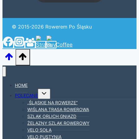
© 2015-2026 Rowerem Po Śląsku
HOME
Przełącz
POLECANE
menu
podrzędne
„ŚLĄSKIE NA ROWERZE”
WIŚLANA TRASA ROWEROWA
SZLAK ORLICH GNIAZD
ŻELAZNY SZLAK ROWEROWY
VELO SOŁA
VELO PUSTYNIA