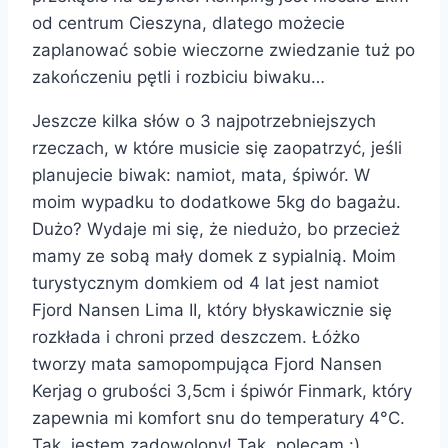
od centrum Cieszyna, dlatego możecie
zaplanować sobie wieczorne zwiedzanie tuż po
zakończeniu pętli i rozbiciu biwaku…
Jeszcze kilka słów o 3 najpotrzebniejszych
rzeczach, w które musicie się zaopatrzyć, jeśli
planujecie biwak: namiot, mata, śpiwór. W
moim wypadku to dodatkowe 5kg do bagażu.
Dużo? Wydaje mi się, że niedużo, bo przecież
mamy ze sobą mały domek z sypialnią. Moim
turystycznym domkiem od 4 lat jest namiot
Fjord Nansen Lima II, który błyskawicznie się
rozkłada i chroni przed deszczem. Łóżko
tworzy mata samopompująca Fjord Nansen
Kerjag o grubości 3,5cm i śpiwór Finmark, który
zapewnia mi komfort snu do temperatury 4°C.
Tak, jestem zadowolony! Tak, polecam :)