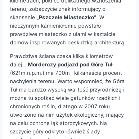
kilometrach, póki co delikatnego wznoszenia
terenu, zobaczycie znak informujący o
skansenie
„Pszczele Miasteczko”
. W
nieczynnym kamieniołomie powstało
prawdziwe miasteczko z ulami w kształcie
domów inspirowanych beskidzką architekturą.
Prawdziwa ściana czeka kilka kilometrów
dalej…
Morderczy podjazd pod Górę Tuł
(621m n.p.m.) ma 700m i kilkanaście procent
nachylenia terenu. Warto wspomnieć, że Góra
Tuł ma bardzo wysoką wartość przyrodniczą i
można tu spotkać wiele gatunków rzadkich i
chronionych roślin, dlatego w 2007 roku
utworzono na nim użytek ekologiczny, mający
na celu ochronę łąk storczykowych. Na
szczycie góry odkryto również ślady