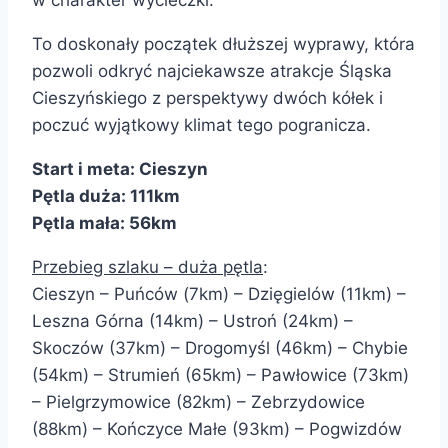
w charakter wycieczki.
To doskonały początek dłuższej wyprawy, która
pozwoli odkryć najciekawsze atrakcje Śląska
Cieszyńskiego z perspektywy dwóch kółek i
poczuć wyjątkowy klimat tego pogranicza.
Start i meta: Cieszyn
Pętla duża: 111km
Pętla mała: 56km
Przebieg szlaku – duża pętla
:
Cieszyn – Puńców (7km) – Dzięgielów (11km) –
Leszna Górna (14km) – Ustroń (24km) –
Skoczów (37km) – Drogomyśl (46km) – Chybie
(54km) – Strumień (65km) – Pawłowice (73km)
– Pielgrzymowice (82km) – Zebrzydowice
(88km) – Kończyce Małe (93km) – Pogwizdów