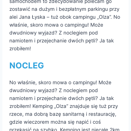
samochodem to zdecydowanie polecam go
zostawić na dużym i bezpłatnym parkingu przy
alei Jana Łyska – tuż obok campingu „Olza”. No
właśnie, skoro mowa o campingu! Może
dwudniowy wyjazd? Z noclegiem pod
namiotem i przejechanie dwóch pętli? Ja tak
zrobiłem!
NOCLEG
No właśnie, skoro mowa o campingu! Może
dwudniowy wyjazd? Z noclegiem pod
namiotem i przejechanie dwóch pętli? Ja tak
zrobiłem! Kemping „Olza” znajduje się tuż przy
rzece, ma dobrą bazę sanitarną i restaurację,
gdzie wieczorem można się napić i coś
przekąsić na szybko. Kemping jest niecałe 2km