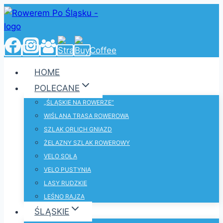
Przejdź
do
treści
HOME
POLECANE
„ŚLĄSKIE NA ROWERZE”
WIŚLANA TRASA ROWEROWA
SZLAK ORLICH GNIAZD
ŻELAZNY SZLAK ROWEROWY
VELO SOŁA
VELO PUSTYNIA
LASY RUDZKIE
LEŚNO RAJZA
ŚLĄSKIE