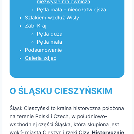
niezwykle malownicza
Pętla mała – nieco łatwiejsza
Szlakiem wzdłuż Wisły
Żabi Kraj
Pętla duża
Pętla mała
Podsumowanie
Galeria zdjęć
O ŚLĄSKU CIESZYŃSKIM
Śląsk Cieszyński to kraina historyczna położona
na terenie Polski i Czech, w południowo-
wschodniej części Śląska, która skupiona jest
wokół miasta Cieszyn i rzeki Olzy.
Historycznie