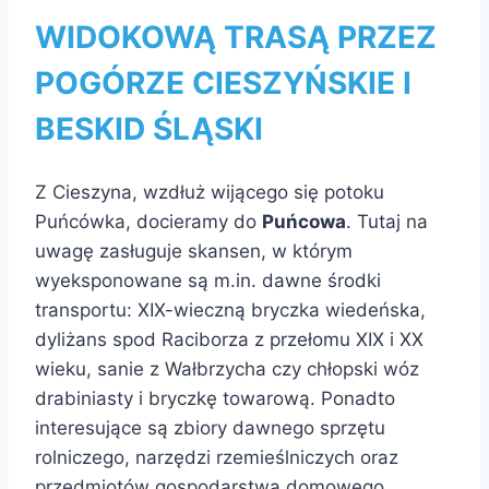
WIDOKOWĄ TRASĄ PRZEZ
POGÓRZE CIESZYŃSKIE I
BESKID ŚLĄSKI
Z Cieszyna, wzdłuż wijącego się potoku
Puńcówka, docieramy do
Puńcowa
. Tutaj na
uwagę zasługuje skansen, w którym
wyeksponowane są m.in. dawne środki
transportu: XIX-wieczną bryczka wiedeńska,
dyliżans spod Raciborza z przełomu XIX i XX
wieku, sanie z Wałbrzycha czy chłopski wóz
drabiniasty i bryczkę towarową. Ponadto
interesujące są zbiory dawnego sprzętu
rolniczego, narzędzi rzemieślniczych oraz
przedmiotów gospodarstwa domowego.