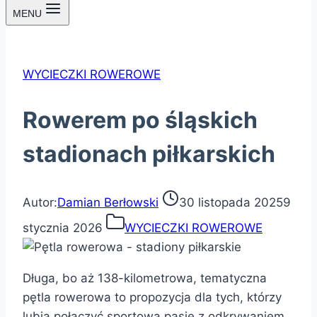
MENU
WYCIECZKI ROWEROWE
Rowerem po śląskich
stadionach piłkarskich
Autor:
Damian Berłowski
30 listopada 2025
9
stycznia 2026
WYCIECZKI ROWEROWE
Długa, bo aż 138-kilometrowa, tematyczna
pętla rowerowa to propozycja dla tych, którzy
lubią połączyć sportową pasję z odkrywaniem