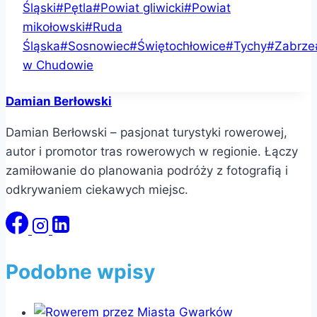
Śląski
#
Pętla
#
Powiat gliwicki
#
Powiat
mikołowski
#
Ruda
Śląska
#
Sosnowiec
#
Świętochłowice
#
Tychy
#
Zabrze
w Chudowie
Damian Berłowski
Damian Berłowski – pasjonat turystyki rowerowej,
autor i promotor tras rowerowych w regionie. Łączy
zamiłowanie do planowania podróży z fotografią i
odkrywaniem ciekawych miejsc.
Podobne wpisy