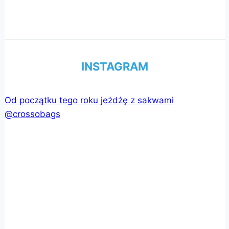
INSTAGRAM
Od początku tego roku jeżdżę z sakwami
@crossobags