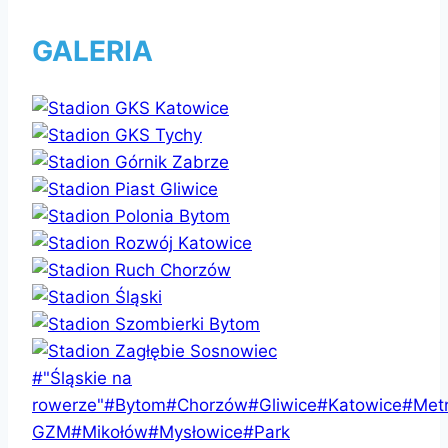
GALERIA
Tagi
#
"Śląskie na
wpisu:
rowerze"
#
Bytom
#
Chorzów
#
Gliwice
#
Katowice
#
Metr
GZM
#
Mikołów
#
Mysłowice
#
Park