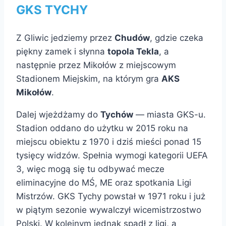
GKS TYCHY
Z Gliwic jedziemy przez
Chudów
, gdzie czeka
piękny zamek i słynna
topola Tekla
, a
następnie przez Mikołów z miejscowym
Stadionem Miejskim, na którym gra
AKS
Mikołów
.
Dalej wjeżdżamy do
Tychów
— miasta GKS-u.
Stadion oddano do użytku w 2015 roku na
miejscu obiektu z 1970 i dziś mieści ponad 15
tysięcy widzów. Spełnia wymogi kategorii UEFA
3, więc mogą się tu odbywać mecze
eliminacyjne do MŚ, ME oraz spotkania Ligi
Mistrzów. GKS Tychy powstał w 1971 roku i już
w piątym sezonie wywalczył wicemistrzostwo
Polski. W kolejnym jednak spadł z ligi, a