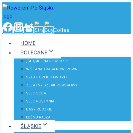
Przejdź
do
treści
HOME
POLECANE
„ŚLĄSKIE NA ROWERZE”
WIŚLANA TRASA ROWEROWA
SZLAK ORLICH GNIAZD
ŻELAZNY SZLAK ROWEROWY
VELO SOŁA
VELO PUSTYNIA
LASY RUDZKIE
LEŚNO RAJZA
ŚLĄSKIE