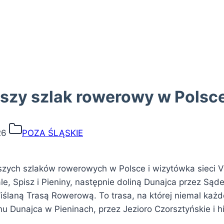
jszy szlak rowerowy w Polsc
26
POZA ŚLĄSKIE
jszych szlaków rowerowych w Polsce i wizytówka sieci 
, Spisz i Pieniny, następnie doliną Dunajca przez Sąd
Wiślaną Trasą Rowerową.
To trasa, na której niemal każ
mu Dunajca w Pieninach, przez Jezioro Czorsztyńskie i h