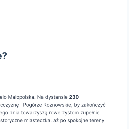
e?
Velo Małopolska. Na dystansie
230
ecczyznę i Pogórze Rożnowskie, by zakończyć
dego dnia towarzyszą rowerzystom zupełnie
istoryczne miasteczka, aż po spokojne tereny