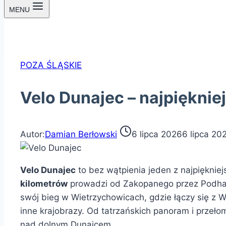
MENU
POZA ŚLĄSKIE
Velo Dunajec – najpięknie
Autor:
Damian Berłowski
6 lipca 2026
6 lipca 20
Velo Dunajec
to bez wątpienia jeden z najpięknie
kilometrów
prowadzi od Zakopanego przez Podhale
swój bieg w Wietrzychowicach, gdzie łączy się z 
inne krajobrazy. Od tatrzańskich panoram i przeło
nad dolnym Dunajcem.