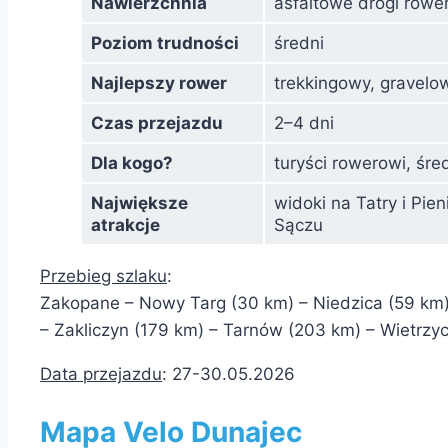
Nawierzchnia
asfaltowe drogi rower
Poziom trudności
średni
Najlepszy rower
trekkingowy, gravelo
Czas przejazdu
2–4 dni
Dla kogo?
turyści rowerowi, śr
Największe
widoki na Tatry i Pie
atrakcje
Sączu
Przebieg szlaku
:
Zakopane – Nowy Targ (30 km) – Niedzica (59 km)
– Zakliczyn (179 km) – Tarnów (203 km) – Wietrzy
Data przejazdu
: 27-30.05.2026
Mapa Velo Dunajec