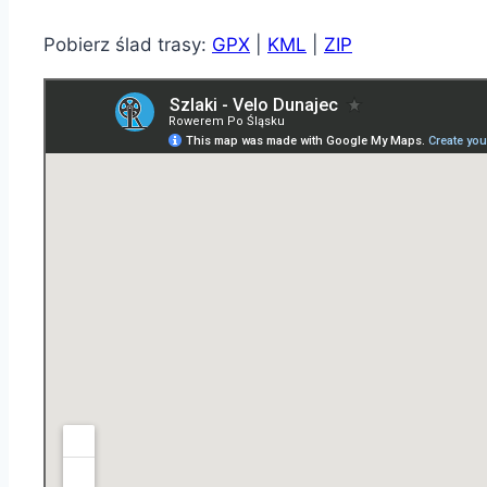
Pobierz ślad trasy:
GPX
|
KML
|
ZIP