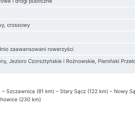
owe i drogi publiczne
wy, crossowy
ednio zaawansowani rowerzyści
niny, Jezioro Czorsztyńskie i Rożnowskie, Pieniński Prz
 – Szczawnica (81 km) – Stary Sącz (122 km) – Nowy S
chowice (230 km)