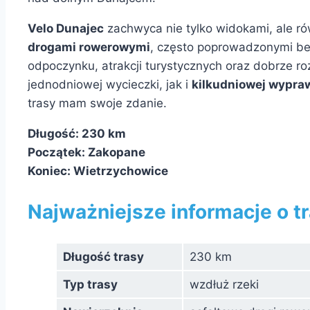
Velo Dunajec
zachwyca nie tylko widokami, ale rów
drogami rowerowymi
, często poprowadzonymi be
odpoczynku, atrakcji turystycznych oraz dobrze r
jednodniowej wycieczki, jak i
kilkudniowej wypra
trasy mam swoje zdanie.
Długość:
230 km
Początek:
Zakopane
Koniec:
Wietrzychowice
Najważniejsze informacje o t
Długość trasy
230 km
Typ trasy
wzdłuż rzeki