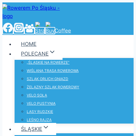
Przejdź
do
treści
HOME
POLECANE
„ŚLĄSKIE NA ROWERZE”
WIŚLANA TRASA ROWEROWA
SZLAK ORLICH GNIAZD
ŻELAZNY SZLAK ROWEROWY
VELO SOŁA
VELO PUSTYNIA
LASY RUDZKIE
LEŚNO RAJZA
ŚLĄSKIE