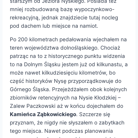
starszym od Jeziora Nyskiego. Posiada też
mniej rozbudowaną bazę wypoczynkowo-
rekreacyjną, jednak znajdziecie tutaj nocleg
pod dachem lub miejsce na namiot.
Po 200 kilometrach pedałowania wjechałem na
teren województwa dolnośląskiego. Chociaż
patrząc na to z historycznego punktu widzenia
to na Dolnym Śląsku jestem już od kilkunastu, a
może nawet kilkudziesięciu kilometrów, bo
część historyków Nysę przyporządkowuje do
Górnego Śląska. Przejeżdżałem obok kolejnych
zbiorników retencyjnych na Nysie Kłodzkiej –
Zalew Paczkowski aż w końcu dojechałem do
Kamieńca Ząbkowickiego
. Szczerze się
przyznam, że nigdy nie słyszałem o zabytkach
tego miejsca. Nawet podczas planowania