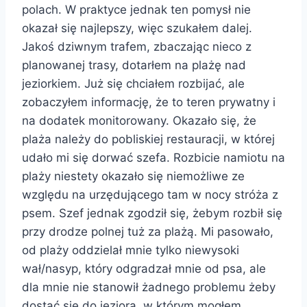
polach. W praktyce jednak ten pomysł nie
okazał się najlepszy, więc szukałem dalej.
Jakoś dziwnym trafem, zbaczając nieco z
planowanej trasy, dotarłem na plażę nad
jeziorkiem. Już się chciałem rozbijać, ale
zobaczyłem informację, że to teren prywatny i
na dodatek monitorowany. Okazało się, że
plaża należy do pobliskiej restauracji, w której
udało mi się dorwać szefa. Rozbicie namiotu na
plaży niestety okazało się niemożliwe ze
względu na urzędującego tam w nocy stróża z
psem. Szef jednak zgodził się, żebym rozbił się
przy drodze polnej tuż za plażą. Mi pasowało,
od plaży oddzielał mnie tylko niewysoki
wał/nasyp, który odgradzał mnie od psa, ale
dla mnie nie stanowił żadnego problemu żeby
dostać się do jeziora, w którym mogłem