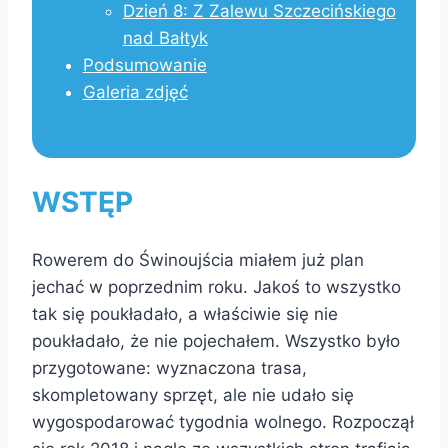
Dzień 8: Z Zalewu Szczecińskiego
nad Bałtyk
Podsumo
w
anie
Galeria zdjęć
WSTĘP
Rowerem do Świnoujścia miałem już plan
jechać w poprzednim roku. Jakoś to wszystko
tak się poukładało, a właściwie się nie
poukładało, że nie pojechałem. Wszystko było
przygotowane: wyznaczona trasa,
skompletowany sprzęt, ale nie udało się
wygospodarować tygodnia wolnego. Rozpoczął