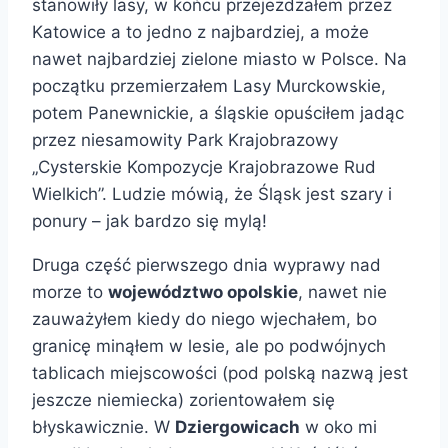
stanowiły lasy, w końcu przejeżdżałem przez
Katowice a to jedno z najbardziej, a może
nawet najbardziej zielone miasto w Polsce. Na
początku przemierzałem Lasy Murckowskie,
potem Panewnickie, a śląskie opuściłem jadąc
przez niesamowity Park Krajobrazowy
„Cysterskie Kompozycje Krajobrazowe Rud
Wielkich”. Ludzie mówią, że Śląsk jest szary i
ponury – jak bardzo się mylą!
Druga część pierwszego dnia wyprawy nad
morze to
województwo opolskie
, nawet nie
zauważyłem kiedy do niego wjechałem, bo
granicę minąłem w lesie, ale po podwójnych
tablicach miejscowości (pod polską nazwą jest
jeszcze niemiecka) zorientowałem się
błyskawicznie. W
Dziergowicach
w oko mi