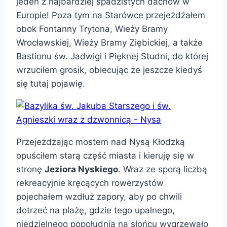
jeden z najbardziej spadzistych dachów w
Europie! Poza tym na Starówce przejeżdżałem
obok Fontanny Trytona, Wieży Bramy
Wrocławskiej, Wieży Bramy Ziębickiej, a także
Bastionu św. Jadwigi i Pięknej Studni, do której
wrzuciłem grosik, obiecując że jeszcze kiedyś
się tutaj pojawię.
Przejeżdżając mostem nad Nysą Kłodzką
opuściłem starą część miasta i kieruję się w
stronę
Jeziora Nyskiego
. Wraz ze sporą liczbą
rekreacyjnie kręcących rowerzystów
pojechałem wzdłuż zapory, aby po chwili
dotrzeć na plażę, gdzie tego upalnego,
niedzielnego popołudnia na słońcu wygrzewało