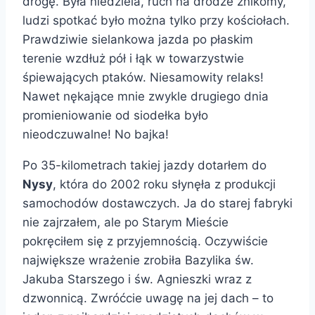
drogę. Była niedziela, ruch na drodze znikomy,
ludzi spotkać było można tylko przy kościołach.
Prawdziwie sielankowa jazda po płaskim
terenie wzdłuż pół i łąk w towarzystwie
śpiewających ptaków. Niesamowity relaks!
Nawet nękające mnie zwykle drugiego dnia
promieniowanie od siodełka było
nieodczuwalne! No bajka!
Po 35-kilometrach takiej jazdy dotarłem do
Nysy
, która do 2002 roku słynęła z produkcji
samochodów dostawczych. Ja do starej fabryki
nie zajrzałem, ale po Starym Mieście
pokręciłem się z przyjemnością. Oczywiście
największe wrażenie zrobiła Bazylika św.
Jakuba Starszego i św. Agnieszki wraz z
dzwonnicą. Zwróćcie uwagę na jej dach – to