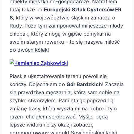
obiekty mieszkalno-gospodarcze. Natrafiłem
tutaj także na
Europejski Szlak Cystersów ER
8
, który w województwie śląskim zahacza o
Rudy. Poza tym zaimponował mi jeszcze młody
chłopak, który z nogą w gipsie pomykał na
swoim starym rowerku – to się nazywa miłość
do dwóch kółek!
Płaskie ukształtowanie terenu powoli się
kończy. Dojechałem do
Gór Bardzkich
! Zaczęła
się prawdziwa męczarnia, którą sam sobie na
szybko stworzyłem. Pamiętając poprzednią
zmianę trasy, która wyszła mi na dobre i tym
razem chciałem spróbować. Myślę: będą
lepsze widoki i przy okazji zobaczę
odremontowany wiadukt Sowiogórskiej Kolei