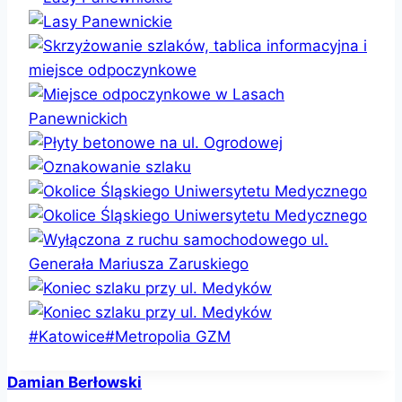
Tagi
#
Katowice
#
Metropolia GZM
wpisu:
Damian Berłowski