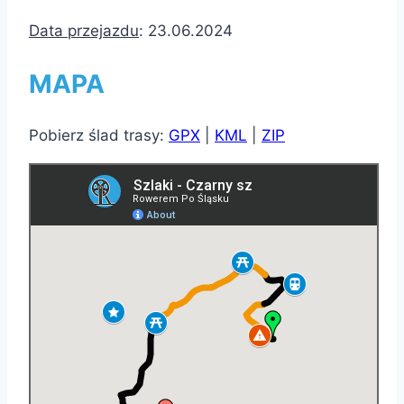
Data przejazdu
: 23.06.2024
MAPA
Pobierz ślad trasy:
GPX
|
KML
|
ZIP