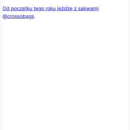
Od początku tego roku jeżdżę z sakwami
@crossobags