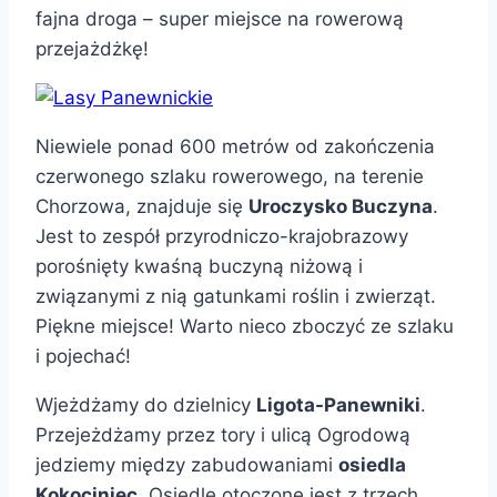
fajna droga – super miejsce na rowerową
przejażdżkę!
Niewiele ponad 600 metrów od zakończenia
czerwonego szlaku rowerowego, na terenie
Chorzowa, znajduje się
Uroczysko Buczyna
.
Jest to zespół przyrodniczo-krajobrazowy
porośnięty kwaśną buczyną niżową i
związanymi z nią gatunkami roślin i zwierząt.
Piękne miejsce! Warto nieco zboczyć ze szlaku
i pojechać!
Wjeżdżamy do dzielnicy
Ligota-Panewniki
.
Przejeżdżamy przez tory i ulicą Ogrodową
jedziemy między zabudowaniami
osiedla
Kokociniec
. Osiedle otoczone jest z trzech