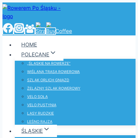
Przejdź
do
treści
HOME
POLECANE
„ŚLĄSKIE NA ROWERZE”
WIŚLANA TRASA ROWEROWA
SZLAK ORLICH GNIAZD
ŻELAZNY SZLAK ROWEROWY
VELO SOŁA
VELO PUSTYNIA
LASY RUDZKIE
LEŚNO RAJZA
ŚLĄSKIE