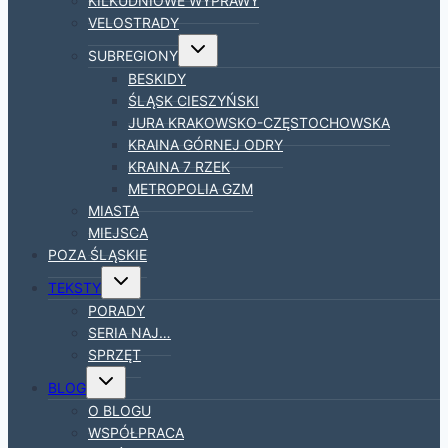
KILKUDNIOWE WYPRAWY
VELOSTRADY
Przełącz
SUBREGIONY
menu
podrzędne
BESKIDY
ŚLĄSK CIESZYŃSKI
JURA KRAKOWSKO-CZĘSTOCHOWSKA
KRAINA GÓRNEJ ODRY
KRAINA 7 RZEK
METROPOLIA GZM
MIASTA
MIEJSCA
POZA ŚLĄSKIE
Przełącz
TEKSTY
menu
podrzędne
PORADY
SERIA NAJ…
SPRZĘT
Przełącz
BLOG
menu
podrzędne
O BLOGU
WSPÓŁPRACA