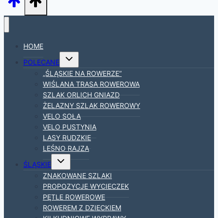
HOME
Przełącz
POLECANE
menu
podrzędne
„ŚLĄSKIE NA ROWERZE”
WIŚLANA TRASA ROWEROWA
SZLAK ORLICH GNIAZD
ŻELAZNY SZLAK ROWEROWY
VELO SOŁA
VELO PUSTYNIA
LASY RUDZKIE
LEŚNO RAJZA
Przełącz
ŚLĄSKIE
menu
podrzędne
ZNAKOWANE SZLAKI
PROPOZYCJE WYCIECZEK
PĘTLE ROWEROWE
ROWEREM Z DZIECKIEM