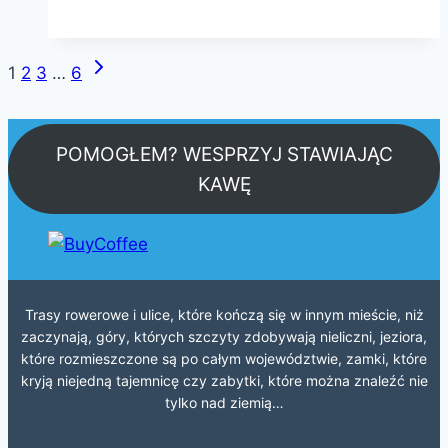
Następna
Nawigacja
1
2
3
…
6
strona
strony
POMOGŁEM? WESPRZYJ STAWIAJĄC
KAWĘ
Trasy rowerowe i ulice, które kończą się w innym mieście, niż
zaczynają, góry, których szczyty zdobywają nieliczni, jeziora,
które rozmieszczone są po całym województwie, zamki, które
kryją niejedną tajemnicę czy zabytki, które można znaleźć nie
tylko nad ziemią…