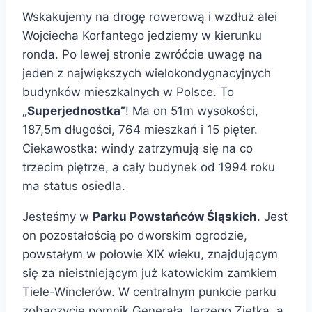
Wskakujemy na drogę rowerową i wzdłuż alei
Wojciecha Korfantego jedziemy w kierunku
ronda. Po lewej stronie zwróćcie uwagę na
jeden z największych wielokondygnacyjnych
budynków mieszkalnych w Polsce. To
„Superjednostka”
! Ma on 51m wysokości,
187,5m długości, 764 mieszkań i 15 pięter.
Ciekawostka: windy zatrzymują się na co
trzecim piętrze, a cały budynek od 1994 roku
ma status osiedla.
Jesteśmy w
Parku Powstańców Śląskich
. Jest
on pozostałością po dworskim ogrodzie,
powstałym w połowie XIX wieku, znajdującym
się za nieistniejącym już katowickim zamkiem
Tiele-Winclerów. W centralnym punkcie parku
zobaczycie pomnik Generała Jerzego Ziętka, a