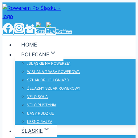
Przejdź
do
treści
HOME
POLECANE
„ŚLĄSKIE NA ROWERZE”
WIŚLANA TRASA ROWEROWA
SZLAK ORLICH GNIAZD
ŻELAZNY SZLAK ROWEROWY
VELO SOŁA
VELO PUSTYNIA
LASY RUDZKIE
LEŚNO RAJZA
ŚLĄSKIE