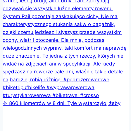
🚴 860 kilometrów w 8 dni. Tyle wystarczyło, żeby