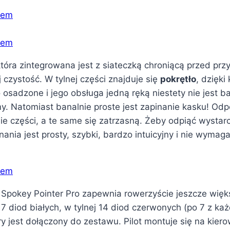
która zintegrowana jest z siateczką chroniącą przed
j czystość. W tylnej części znajduje się
pokrętło
, dzięk
sadzone i jego obsługa jedną ręką niestety nie jest ba
y. Natomiast banalnie proste jest zapinanie kasku! Od
ie części, a te same się zatrzasną. Żeby odpiąć wystar
ania jest prosty, szybki, bardzo intuicyjny i nie wymag
k Spokey Pointer Pro zapewnia rowerzyście jeszcze wi
 7 diod białych, w tylnej 14 diod czerwonych (po 7 z każ
óry jest dołączony do zestawu. Pilot montuje się na kier