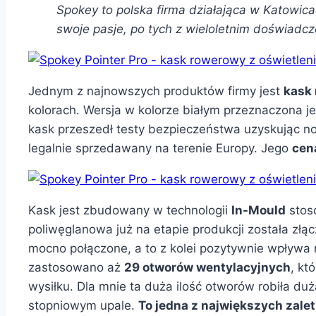
Spokey to polska firma działająca w Katowica
swoje pasje, po tych z wieloletnim doświadc
Jednym z najnowszych produktów firmy jest
kask
kolorach. Wersja w kolorze białym przeznaczona 
kask przeszedł testy bezpieczeństwa uzyskując no
legalnie sprzedawany na terenie Europy. Jego
cen
Kask jest zbudowany w technologii
In-Mould
stos
poliwęglanowa już na etapie produkcji została zł
mocno połączone, a to z kolei pozytywnie wpływa
zastosowano aż
29 otworów wentylacyjnych
, kt
wysiłku. Dla mnie ta duża ilość otworów robiła du
stopniowym upale.
To jedna z największych zalet