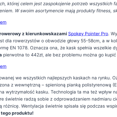
ch, której celem jest zaspokojenie potrzeb wszystkich
zeniem. W swoim asortymencie mają produkty fitness, s
 rowerowy z kierunkowskazami
Spokey Pointer Pro
. W
jest dla rowerzystów o obwodzie głowy 55-58cm, a w k
rmę EN 1078. Oznacza ona, że kask spełnia wszelkie dy
a
pierwotna to 442zł, ale bez problemu można go kupić 
owanej we wszystkich najlepszych kaskach na rynku. O
ączona z wewnętrzną – spienioną pianką polistyrenową (
 na wytrzymałość kasku. Technologia ta ma też wpływ n
óre świetnie radzą sobie z odprowadzaniem nadmiaru 
żą różnicę. Wentylacja świetnie spisała się podczas ws
 tego produktu!