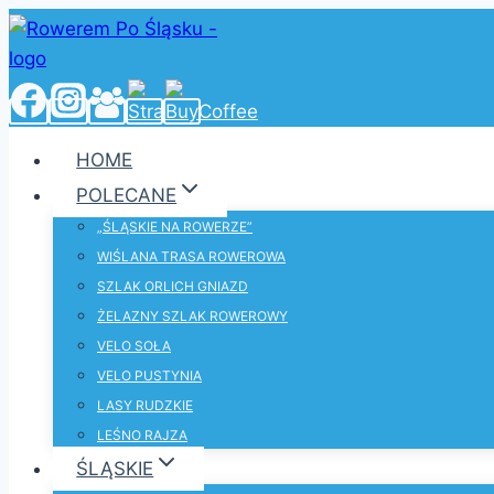
Przejdź
do
treści
HOME
POLECANE
„ŚLĄSKIE NA ROWERZE”
WIŚLANA TRASA ROWEROWA
SZLAK ORLICH GNIAZD
ŻELAZNY SZLAK ROWEROWY
VELO SOŁA
VELO PUSTYNIA
LASY RUDZKIE
LEŚNO RAJZA
ŚLĄSKIE