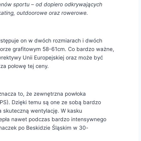
 fanów sportu – od dopiero odkrywających
kating, outdoorowe oraz rowerowe.
ystępuje on w dwóch rozmiarach i dwóch
olorze grafitowym 58-61cm. Co bardzo ważne,
rektywy Unii Europejskiej oraz może być
za połowę tej ceny.
znacza to, że zewnętrzna powłoka
EPS). Dzięki temu są one ze sobą bardzo
a skuteczną wentylację. W kasku
ciepła nawet podczas bardzo intensywnego
pinaczek po Beskidzie Śląskim w 30-