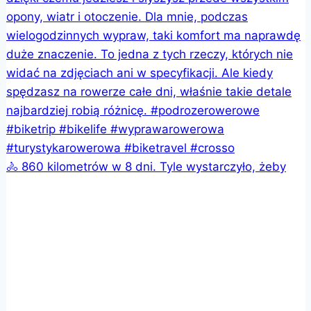
🚴 860 kilometrów w 8 dni. Tyle wystarczyło, żeby