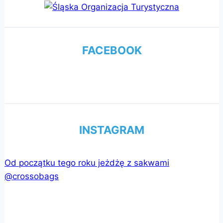
FACEBOOK
INSTAGRAM
Od początku tego roku jeżdżę z sakwami
@crossobags