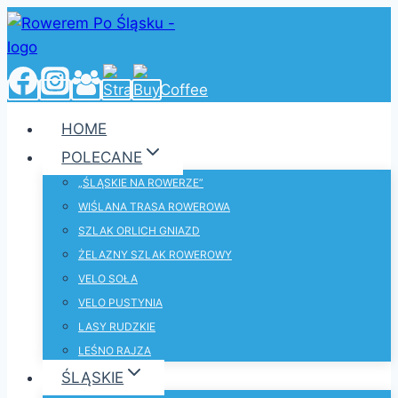
Przejdź
do
treści
HOME
POLECANE
„ŚLĄSKIE NA ROWERZE”
WIŚLANA TRASA ROWEROWA
SZLAK ORLICH GNIAZD
ŻELAZNY SZLAK ROWEROWY
VELO SOŁA
VELO PUSTYNIA
LASY RUDZKIE
LEŚNO RAJZA
ŚLĄSKIE