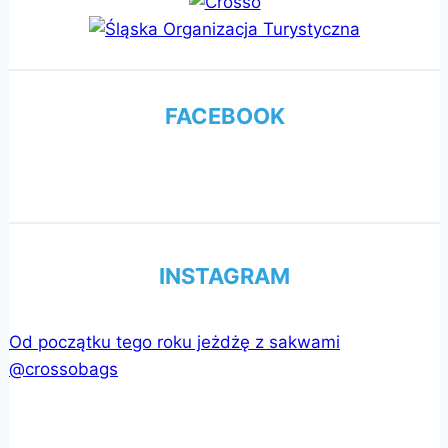
FACEBOOK
INSTAGRAM
Od początku tego roku jeżdżę z sakwami
@crossobags