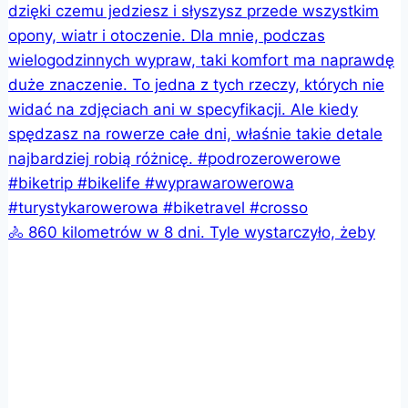
🚴 860 kilometrów w 8 dni. Tyle wystarczyło, żeby