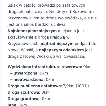
Szlak w całości prowadzi po asfaltowych
drogach publicznych. Niestety od Bukowa do
Krzyżanowic jest to droga wojewódzka, ale nie
jest ona jakoś bardzo ruchliwa.
Najniebezpieczniejszym
miejscem jest
skrzyżowanie z drogą krajową w
Krzyżanowicach,
najtrudniejszym
podjazd do
Nowej Wioski, a
najlepszym odcinkiem
jest
droga z Nowej Wioski do wsi Owsiszcze.
Wydzielona infrastruktura rowerowa:
0km
– utwardzona:
0km
– nieutwardzona:
0km
Droga publiczna asfaltowa:
7,9km (100%)
Droga szutrowa:
0km
Droga gruntowa:
0km
Inna:
0km