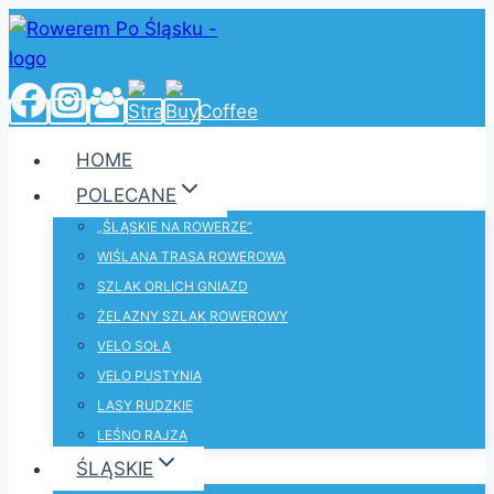
Przejdź
do
treści
HOME
POLECANE
„ŚLĄSKIE NA ROWERZE”
WIŚLANA TRASA ROWEROWA
SZLAK ORLICH GNIAZD
ŻELAZNY SZLAK ROWEROWY
VELO SOŁA
VELO PUSTYNIA
LASY RUDZKIE
LEŚNO RAJZA
ŚLĄSKIE