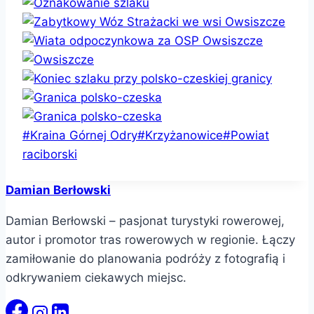
Tagi
#
Kraina Górnej Odry
#
Krzyżanowice
#
Powiat
wpisu:
raciborski
Damian Berłowski
Damian Berłowski – pasjonat turystyki rowerowej,
autor i promotor tras rowerowych w regionie. Łączy
zamiłowanie do planowania podróży z fotografią i
odkrywaniem ciekawych miejsc.