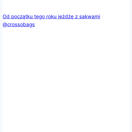
Od początku tego roku jeżdżę z sakwami
@crossobags