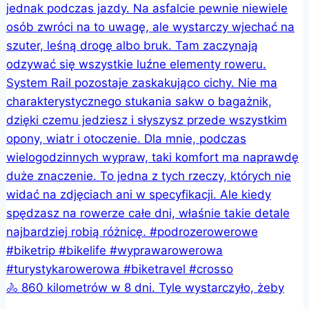
🚴 860 kilometrów w 8 dni. Tyle wystarczyło, żeby