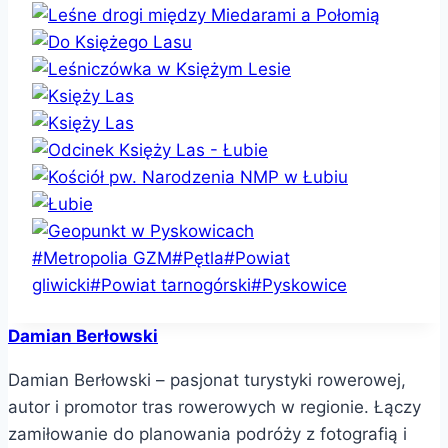
Tagi
#
Metropolia GZM
#
Pętla
#
Powiat
wpisu:
gliwicki
#
Powiat tarnogórski
#
Pyskowice
Damian Berłowski
Damian Berłowski – pasjonat turystyki rowerowej,
autor i promotor tras rowerowych w regionie. Łączy
zamiłowanie do planowania podróży z fotografią i