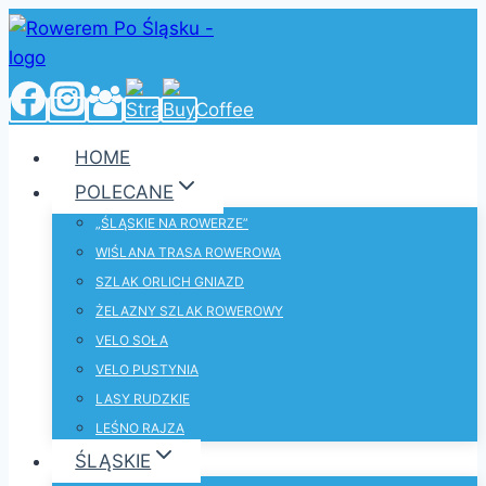
Przejdź
do
treści
HOME
POLECANE
„ŚLĄSKIE NA ROWERZE”
WIŚLANA TRASA ROWEROWA
SZLAK ORLICH GNIAZD
ŻELAZNY SZLAK ROWEROWY
VELO SOŁA
VELO PUSTYNIA
LASY RUDZKIE
LEŚNO RAJZA
ŚLĄSKIE