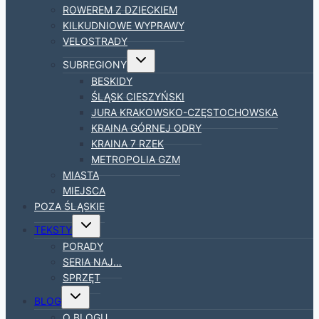
ROWEREM Z DZIECKIEM
KILKUDNIOWE WYPRAWY
VELOSTRADY
Przełącz
SUBREGIONY
menu
podrzędne
BESKIDY
ŚLĄSK CIESZYŃSKI
JURA KRAKOWSKO-CZĘSTOCHOWSKA
KRAINA GÓRNEJ ODRY
KRAINA 7 RZEK
METROPOLIA GZM
MIASTA
MIEJSCA
POZA ŚLĄSKIE
Przełącz
TEKSTY
menu
podrzędne
PORADY
SERIA NAJ…
SPRZĘT
Przełącz
BLOG
menu
podrzędne
O BLOGU