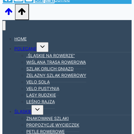
HOME
Przełącz
POLECANE
menu
podrzędne
„ŚLĄSKIE NA ROWERZE”
WIŚLANA TRASA ROWEROWA
SZLAK ORLICH GNIAZD
ŻELAZNY SZLAK ROWEROWY
VELO SOŁA
VELO PUSTYNIA
LASY RUDZKIE
LEŚNO RAJZA
Przełącz
ŚLĄSKIE
menu
podrzędne
ZNAKOWANE SZLAKI
PROPOZYCJE WYCIECZEK
PĘTLE ROWEROWE