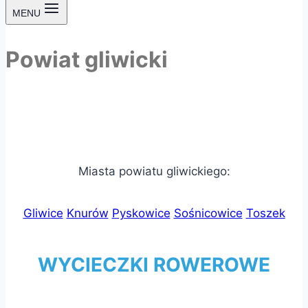
MENU
Powiat gliwicki
Miasta powiatu gliwickiego:
Gliwice
Knurów
Pyskowice
Sośnicowice
Toszek
WYCIECZKI ROWEROWE