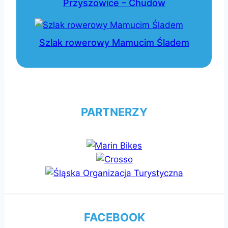
Przyszowice – Chudów
Szlak rowerowy Mamucim Śladem
PARTNERZY
FACEBOOK