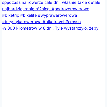
🚴 860 kilometrów w 8 dni. Tyle wystarczyło, żeby