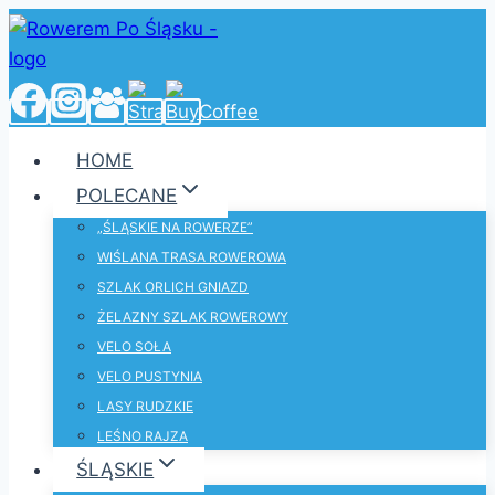
Przejdź
do
treści
HOME
POLECANE
„ŚLĄSKIE NA ROWERZE”
WIŚLANA TRASA ROWEROWA
SZLAK ORLICH GNIAZD
ŻELAZNY SZLAK ROWEROWY
VELO SOŁA
VELO PUSTYNIA
LASY RUDZKIE
LEŚNO RAJZA
ŚLĄSKIE