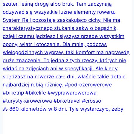
🚴 860 kilometrów w 8 dni. Tyle wystarczyło, żeby