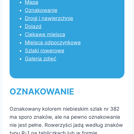
Mapa
Oznakowanie
Drogi i nawierzchnie
Dojazd
Ciekawe miejsca
Miejsca odpoczynkowe
Szlaki rowerowe
Galeria zdjęć
OZNAKOWANIE
Oznakowany kolorem niebieskim szlak nr 382
ma sporo znaków, ale na pewno oznakowanie
nie jest pełne. Rowerzyści jadą według znaków
typu R-1 na tabliczkach lub w formie