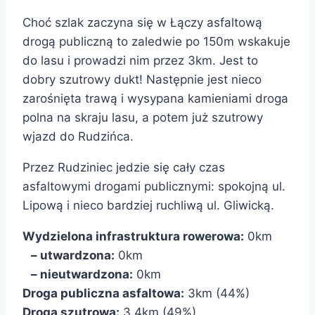
Choć szlak zaczyna się w Łączy asfaltową
drogą publiczną to zaledwie po 150m wskakuje
do lasu i prowadzi nim przez 3km. Jest to
dobry szutrowy dukt! Następnie jest nieco
zarośnięta trawą i wysypana kamieniami droga
polna na skraju lasu, a potem już szutrowy
wjazd do Rudzińca.
Przez Rudziniec jedzie się cały czas
asfaltowymi drogami publicznymi: spokojną ul.
Lipową i nieco bardziej ruchliwą ul. Gliwicką.
Wydzielona infrastruktura rowerowa:
0km
– utwardzona:
0km
– nieutwardzona:
0km
Droga publiczna asfaltowa:
3km (44%)
Droga szutrowa:
3,4km (49%)