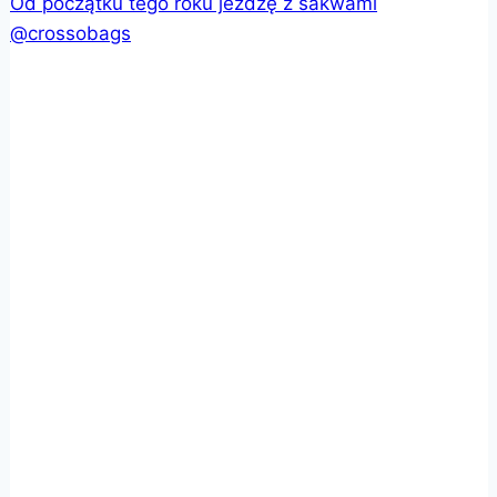
Od początku tego roku jeżdżę z sakwami
@crossobags