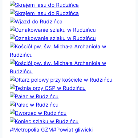
Tagi
#
Metropolia GZM
#
Powiat gliwicki
wpisu: