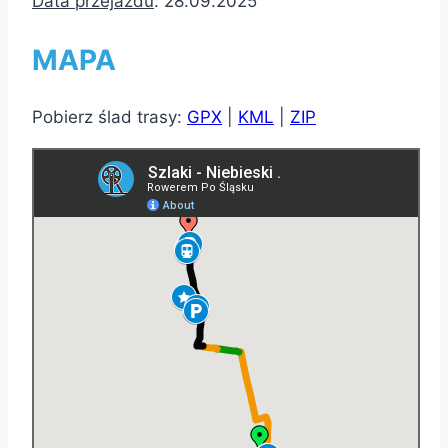
Data przejazdu
: 28.09.2025
MAPA
Pobierz ślad trasy:
GPX
|
KML
|
ZIP