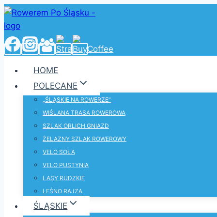
Przejdź
do
treści
HOME
POLECANE
„ŚLĄSKIE NA ROWERZE”
WIŚLANA TRASA ROWEROWA
SZLAK ORLICH GNIAZD
ŻELAZNY SZLAK ROWEROWY
VELO SOŁA
VELO PUSTYNIA
LASY RUDZKIE
LEŚNO RAJZA
ŚLĄSKIE