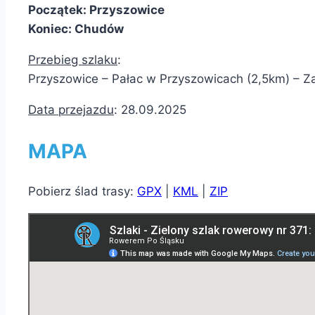
Początek: Przyszowice
Koniec: Chudów
Przebieg szlaku
:
Przyszowice – Pałac w Przyszowicach (2,5km) – 
Data przejazdu
: 28.09.2025
MAPA
Pobierz ślad trasy:
GPX
|
KML
|
ZIP