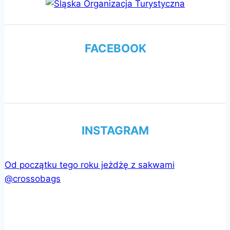
FACEBOOK
INSTAGRAM
Od początku tego roku jeżdżę z sakwami
@crossobags