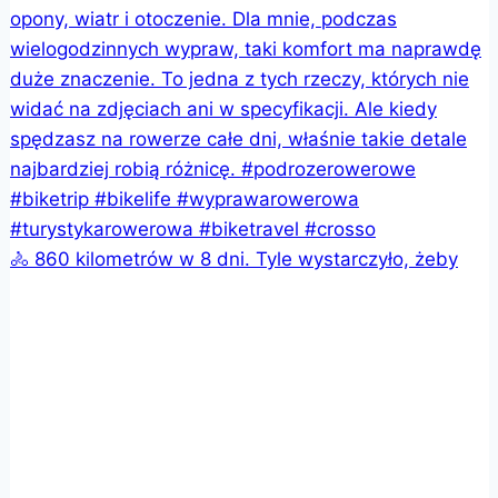
🚴 860 kilometrów w 8 dni. Tyle wystarczyło, żeby