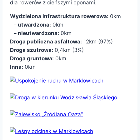
dla rowerów z cieńszymi oponami.
Wydzielona infrastruktura rowerowa:
0km
– utwardzona:
0km
– nieutwardzona:
0km
Droga publiczna asfaltowa:
12km (97%)
Droga szutrowa:
0,4km (3%)
Droga gruntowa:
0km
Inna:
0km