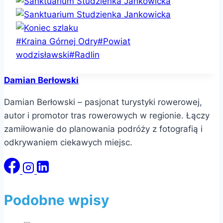
Tagi
#
Kraina Górnej Odry
#
Powiat
wpisu:
wodzisławski
#
Radlin
Damian Berłowski
Damian Berłowski – pasjonat turystyki rowerowej,
autor i promotor tras rowerowych w regionie. Łączy
zamiłowanie do planowania podróży z fotografią i
odkrywaniem ciekawych miejsc.
Podobne wpisy