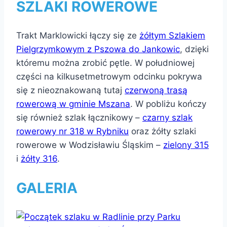
SZLAKI ROWEROWE
Trakt Marklowicki łączy się ze
żółtym Szlakiem
Pielgrzymkowym z Pszowa do Jankowic
, dzięki
któremu można zrobić pętle. W południowej
części na kilkusetmetrowym odcinku pokrywa
się z nieoznakowaną tutaj
czerwoną trasą
rowerową w gminie Mszana
. W pobliżu kończy
się również szlak łącznikowy –
czarny szlak
rowerowy nr 318 w Rybniku
oraz żółty szlaki
rowerowe w Wodzisławiu Śląskim –
zielony 315
i
żółty 316
.
GALERIA