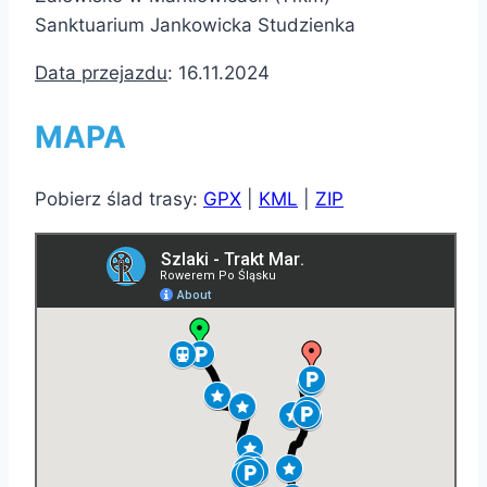
Sanktuarium Jankowicka Studzienka
Data przejazdu
: 16.11.2024
MAPA
Pobierz ślad trasy:
GPX
|
KML
|
ZIP