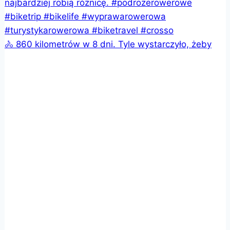
🚴 860 kilometrów w 8 dni. Tyle wystarczyło, żeby