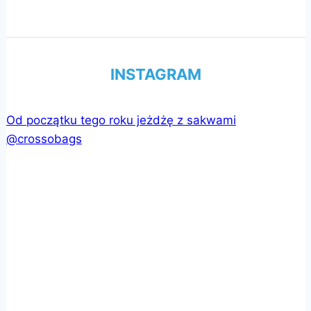
INSTAGRAM
Od początku tego roku jeżdżę z sakwami
@crossobags