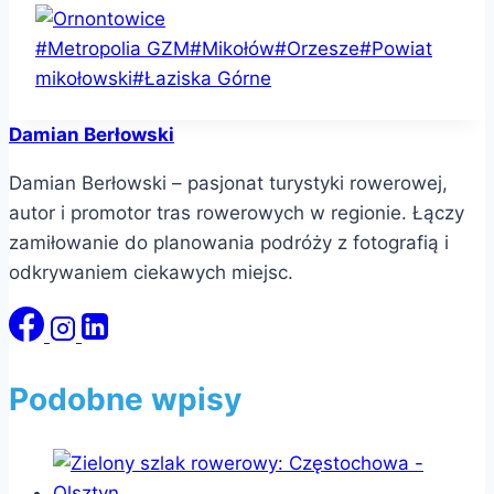
Tagi
#
Metropolia GZM
#
Mikołów
#
Orzesze
#
Powiat
wpisu:
mikołowski
#
Łaziska Górne
Damian Berłowski
Damian Berłowski – pasjonat turystyki rowerowej,
autor i promotor tras rowerowych w regionie. Łączy
zamiłowanie do planowania podróży z fotografią i
odkrywaniem ciekawych miejsc.
Podobne wpisy