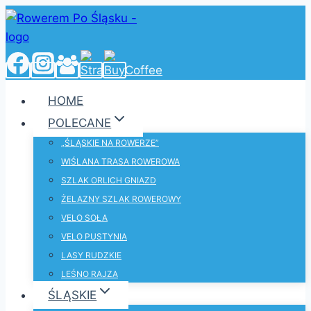
Przejdź
do
treści
HOME
POLECANE
„ŚLĄSKIE NA ROWERZE”
WIŚLANA TRASA ROWEROWA
SZLAK ORLICH GNIAZD
ŻELAZNY SZLAK ROWEROWY
VELO SOŁA
VELO PUSTYNIA
LASY RUDZKIE
LEŚNO RAJZA
ŚLĄSKIE