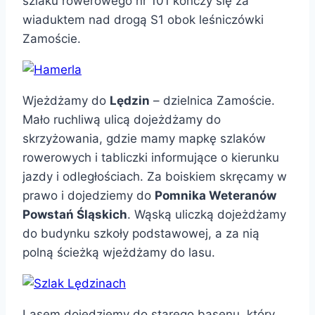
szlaku rowerowego nr 101 kończy się za
wiaduktem nad drogą S1 obok leśniczówki
Zamoście.
Wjeżdżamy do
Lędzin
– dzielnica Zamoście.
Mało ruchliwą ulicą dojeżdżamy do
skrzyżowania, gdzie mamy mapkę szlaków
rowerowych i tabliczki informujące o kierunku
jazdy i odległościach. Za boiskiem skręcamy w
prawo i dojedziemy do
Pomnika Weteranów
Powstań Śląskich
. Wąską uliczką dojeżdżamy
do budynku szkoły podstawowej, a za nią
polną ścieżką wjeżdżamy do lasu.
Lasem dojedziemy do starego basenu, który