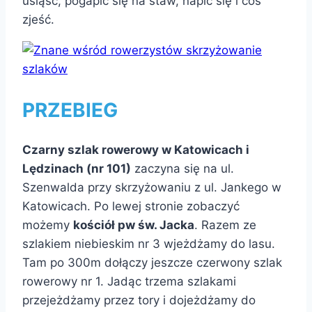
usiąść, pogapić się na staw, napić się i coś
zjeść.
PRZEBIEG
Czarny szlak rowerowy w Katowicach i
Lędzinach (nr 101)
zaczyna się na ul.
Szenwalda przy skrzyżowaniu z ul. Jankego w
Katowicach. Po lewej stronie zobaczyć
możemy
kościół pw św. Jacka
. Razem ze
szlakiem niebieskim nr 3 wjeżdżamy do lasu.
Tam po 300m dołączy jeszcze czerwony szlak
rowerowy nr 1. Jadąc trzema szlakami
przejeżdżamy przez tory i dojeżdżamy do