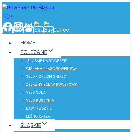
Przejdź
do
treści
HOME
POLECANE
„ŚLĄSKIE NA ROWERZE”
WIŚLANA TRASA ROWEROWA
SZLAK ORLICH GNIAZD
ŻELAZNY SZLAK ROWEROWY
VELO SOŁA
VELO PUSTYNIA
LASY RUDZKIE
LEŚNO RAJZA
ŚLĄSKIE