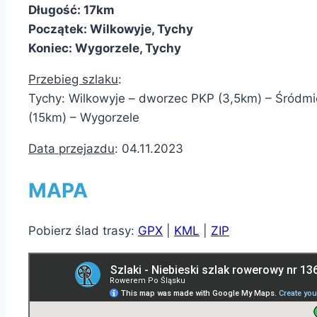
Długość: 17km
Początek: Wilkowyje, Tychy
Koniec: Wygorzele, Tychy
Przebieg szlaku
:
Tychy: Wilkowyje – dworzec PKP (3,5km) – Śródmi
(15km) – Wygorzele
Data przejazdu
: 04.11.2023
MAPA
Pobierz ślad trasy:
GPX
|
KML
|
ZIP