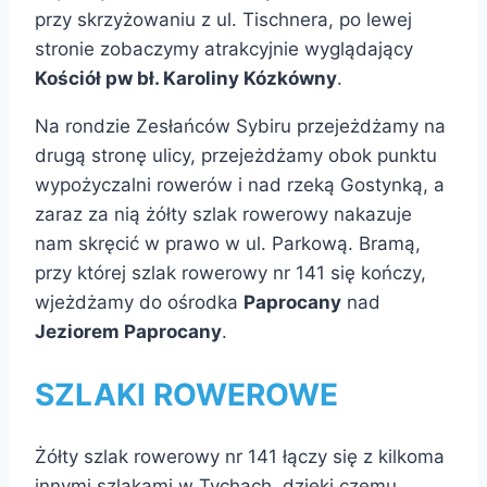
przy skrzyżowaniu z ul. Tischnera, po lewej
stronie zobaczymy atrakcyjnie wyglądający
Kościół pw bł. Karoliny Kózkówny
.
Na rondzie Zesłańców Sybiru przejeżdżamy na
drugą stronę ulicy, przejeżdżamy obok punktu
wypożyczalni rowerów i nad rzeką Gostynką, a
zaraz za nią żółty szlak rowerowy nakazuje
nam skręcić w prawo w ul. Parkową. Bramą,
przy której szlak rowerowy nr 141 się kończy,
wjeżdżamy do ośrodka
Paprocany
nad
Jeziorem Paprocany
.
SZLAKI ROWEROWE
Żółty szlak rowerowy nr 141 łączy się z kilkoma
innymi szlakami w Tychach, dzięki czemu