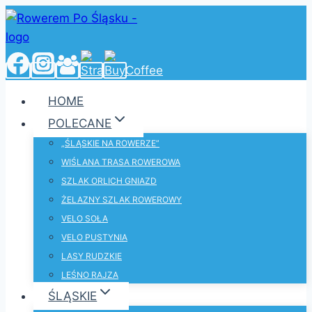
Przejdź
do
treści
HOME
POLECANE
„ŚLĄSKIE NA ROWERZE”
WIŚLANA TRASA ROWEROWA
SZLAK ORLICH GNIAZD
ŻELAZNY SZLAK ROWEROWY
VELO SOŁA
VELO PUSTYNIA
LASY RUDZKIE
LEŚNO RAJZA
ŚLĄSKIE