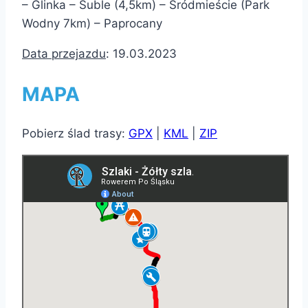
– Glinka – Suble (4,5km) – Śródmieście (Park
Wodny 7km) – Paprocany
Data przejazdu
: 19.03.2023
MAPA
Pobierz ślad trasy:
GPX
|
KML
|
ZIP