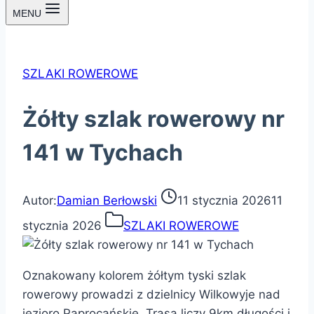
MENU
SZLAKI ROWEROWE
Żółty szlak rowerowy nr
141 w Tychach
Autor:
Damian Berłowski
11 stycznia 2026
11
stycznia 2026
SZLAKI ROWEROWE
Oznakowany kolorem żółtym tyski szlak
rowerowy prowadzi z dzielnicy Wilkowyje nad
jezioro Paprocańskie. Trasa liczy 9km długości i