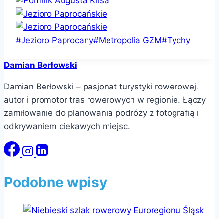
Tagi
#
Jezioro Paprocany
#
Metropolia GZM
#
Tychy
wpisu:
Damian Berłowski
Damian Berłowski – pasjonat turystyki rowerowej,
autor i promotor tras rowerowych w regionie. Łączy
zamiłowanie do planowania podróży z fotografią i
odkrywaniem ciekawych miejsc.
Podobne wpisy