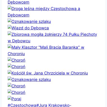
Tagi
#
Częstochowa
#
Jura Krakowsko-