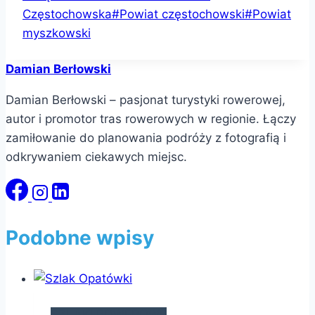
wpisu:
Częstochowska
#
Powiat częstochowski
#
Powiat
myszkowski
Damian Berłowski
Damian Berłowski – pasjonat turystyki rowerowej,
autor i promotor tras rowerowych w regionie. Łączy
zamiłowanie do planowania podróży z fotografią i
odkrywaniem ciekawych miejsc.
Podobne wpisy
SZLAKI ROWEROWE