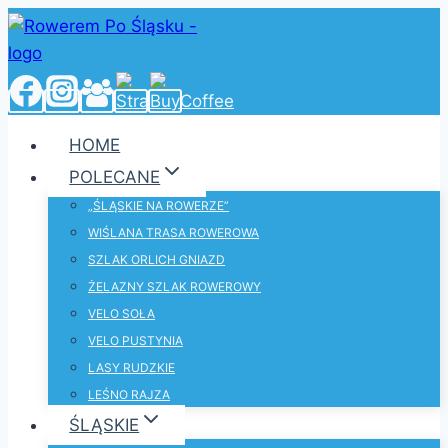
Przejdź
do
treści
HOME
POLECANE
„ŚLĄSKIE NA ROWERZE”
WIŚLANA TRASA ROWEROWA
SZLAK ORLICH GNIAZD
ŻELAZNY SZLAK ROWEROWY
VELO SOŁA
VELO PUSTYNIA
LASY RUDZKIE
LEŚNO RAJZA
ŚLĄSKIE