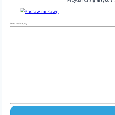
Przydał Ci się artykuł
blok reklamowy