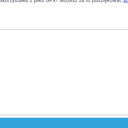
? Skorzystałeś z pliku GPX? Możesz za to podziękować
s